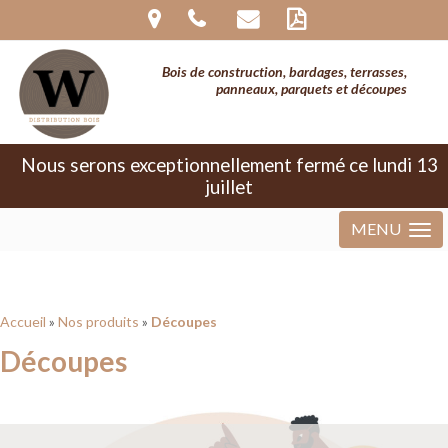
Warning
: The magic method
InvisibleReCaptcha\MchLib\Plugin\MchBasePublicPlugin::__wakeup()
must have public visibility in
Bois de construction, bardages, terrasses,
/home/clients/280750fc15fb311157969f35a32176d0/sites/wdistribu
panneaux, parquets et découpes
bois.com/wp-content/plugins/invisible-
recaptcha/includes/plugin/MchBasePublicPlugin.php
on line
37
Nous serons exceptionnellement fermé ce lundi 13
juillet
MENU
Accueil
»
Nos produits
»
Découpes
Découpes