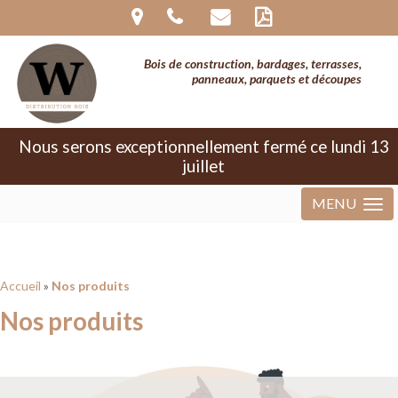
Warning
: The magic method
InvisibleReCaptcha\MchLib\Plugin\MchBasePublicPlugin::__wakeup()
must have public visibility in
Bois de construction, bardages, terrasses,
/home/clients/280750fc15fb311157969f35a32176d0/sites/wdistribu
panneaux, parquets et découpes
bois.com/wp-content/plugins/invisible-
recaptcha/includes/plugin/MchBasePublicPlugin.php
on line
37
Nous serons exceptionnellement fermé ce lundi 13
juillet
MENU
Accueil
»
Nos produits
Nos produits