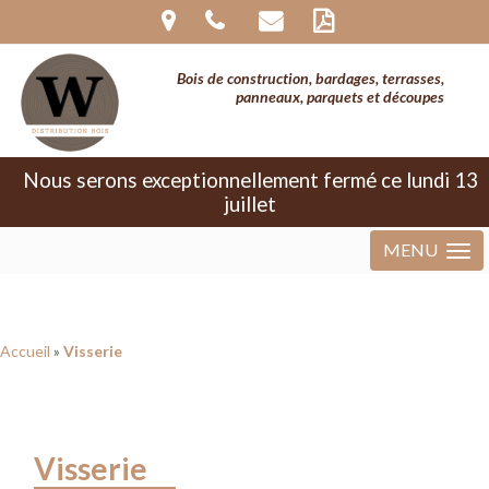
Warning
: The magic method
InvisibleReCaptcha\MchLib\Plugin\MchBasePublicPlugin::__wakeup()
must have public visibility in
Bois de construction, bardages, terrasses,
/home/clients/280750fc15fb311157969f35a32176d0/sites/wdistribu
panneaux, parquets et découpes
bois.com/wp-content/plugins/invisible-
recaptcha/includes/plugin/MchBasePublicPlugin.php
on line
37
Nous serons exceptionnellement fermé ce lundi 13
juillet
MENU
Accueil
»
Visserie
Visserie